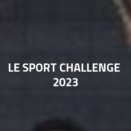
LE SPORT CHALLENGE 
2023